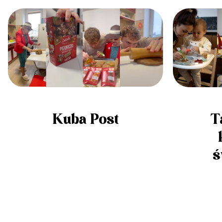
Kuba Post
T
ś