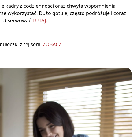
apie kadry z codzienności oraz chwyta wspomnienia
brze wykorzystać. Dużo gotuje, często podróżuje i coraz
żna obserwować
TUTAJ
.
łeczki z tej serii.
ZOBACZ