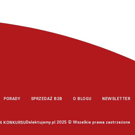
PORADY
SPRZEDAŻ B2B
O BLOGU
NEWSLETTER
Delektujemy.pl 2025 © Wszelkie prawa zastrzeżone
N KONKURSU