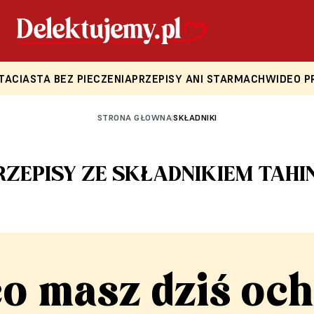
TA
CIASTA BEZ PIECZENIA
PRZEPISY ANI STARMACH
WIDEO P
STRONA GŁOWNA
SKŁADNIKI
|
RZEPISY ZE SKŁADNIKIEM TAHI
co masz dziś och