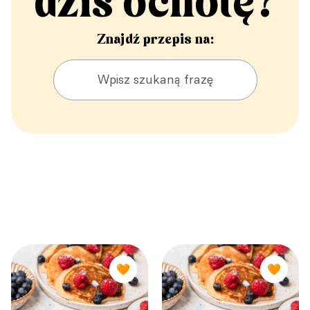
dziś ochotę?
Znajdź przepis na:
🧡
🧡