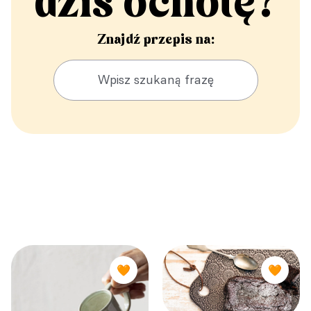
dziś ochotę?
Znajdź przepis na:
🧡
🧡