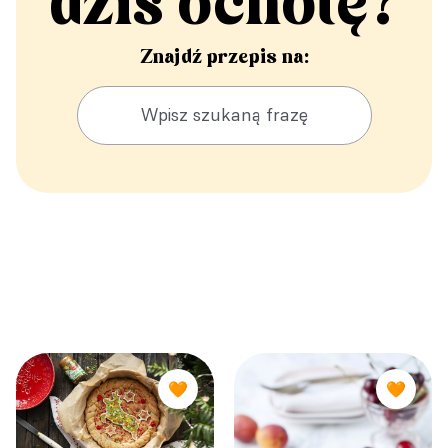
dziś ochotę?
Znajdź przepis na:
🧡
🧡