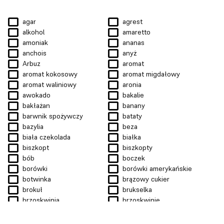
agar
agrest
alkohol
amaretto
amoniak
ananas
anchois
anyż
Arbuz
aromat
aromat kokosowy
aromat migdałowy
aromat waliniowy
aronia
awokado
bakalie
bakłażan
banany
barwnik spożywczy
bataty
bazylia
beza
biała czekolada
białka
biszkopt
biszkopty
bób
boczek
borówki
borówki amerykańskie
botwinka
brązowy cukier
brokuł
brukselka
brzoskwinia
brzoskwinie
budyń
budyń śmietankowy
budyń waniliowy
bułka tarta